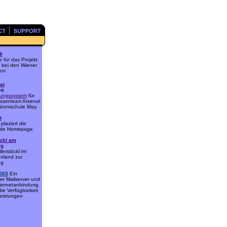
i
e für das Projekt
i bei den Wiener
ern
at
it
rungssystem
für
szentrum Arsenal
Tennischule May.
t
plaziert die
de Homepage.
öckl am
rg
lerstöckl im
nland zur
ng
003
Ein
her Mailserver und
nternetanbindung
ie Verfügbarkeit
eistungen