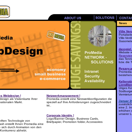
News
Ville Verd
Portalseit
Ville-Verd
Gasomet
dasspiel.
Website m
Reservie
das Tenni
bzw. die 
Rysavy.a
Promedia 
bestehen
Kellerst
Liendlbe
Uriges Kel
Südburge
Vermietu
es Webdesign !
Netzwerkmanagement !
sign als Visitenkarte Ihrer
Promedia erstellt eine Netzwerkkonfiguration die
Januar 2
nationalen Markt.
speziell auf Ihre Anforderungen zugeschneidert
zusätzlic
ist..
eine 2. I
erhöhen d
unserer L
Corporate Identity !
Logo/Banner Design, Business Cards,
eiften Technologie von
Briefpapier, Promotion folder, Accessoires
sh erstellt Ihnen Promedia eine
 sich durch Animation von den
 Konkurrenz abhebt.