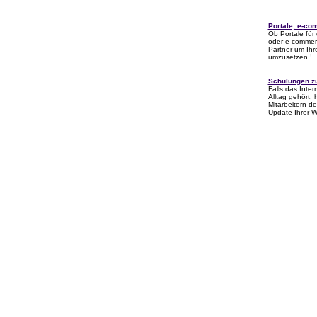
Portale, e-c
Ob Portale für 
oder e-commer
Partner um Ih
umzusetzen !
Schulungen z
Falls das Inter
Alltag gehört, 
Mitarbeitern d
Update Ihrer W