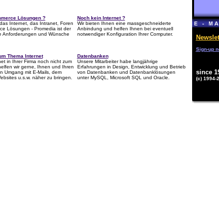
ommerce Lösungen ?
Noch kein Internet ?
das Internet, das Intranet, Foren
Wir bieten Ihnen eine massgeschneiderte
ce Lösungen - Promedia ist der
Anbindung und helfen Ihnen bei eventuell
re Anforderungen und Wünsche
notwendiger Konfiguration Ihrer Computer.
Newslet
Sign-up n
um Thema Internet
Datenbanken
net in Ihrer Firma noch nicht zum
Unsere Mitarbeiter habe langjährige
helfen wir gerne, Ihnen und Ihren
Erfahrungen in Design, Entwicklung und Betrieb
since 1
en Umgang mit E-Mails, dem
von Datenbanken und Datenbanklösungen
ebsites u.s.w. näher zu bringen.
unter MySQL, Microsoft SQL und Oracle.
(c) 1994-