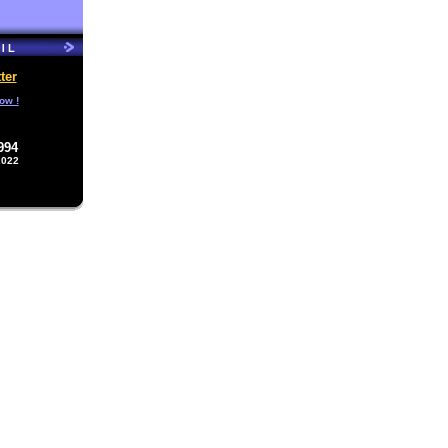
ter
ow !
994
2022